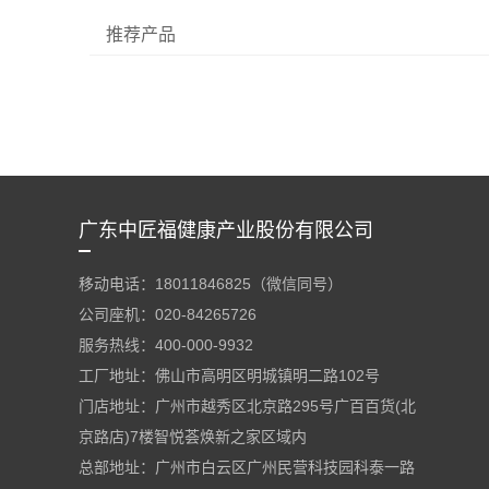
推荐产品
广东中匠福健康产业股份有限公司
移动电话：
18011846825
（微信同号）
公司座机：020-84265726
服务热线：400-000-9932
工厂地址：佛山市高明区明城镇明二路102号
门店地址：
广州市越秀区北京路295号广百百货(北
京路店)7楼智悦荟焕新之家区域内
总部地址：广州市白云区广州民营科技园科泰一路