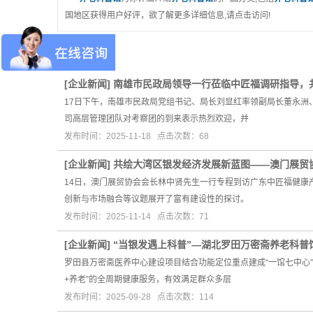
国地区获得用户好评，欲了解更多详细信息,请点击访问!
分类：
[
企业新闻
]
南雄市民政局领导一行莅临中匠福调研指导，
17日下午，南雄市民政局党组书记、局长刘显红率领副局长董永
司高层管理团队对考察团的到来表示热烈欢迎，并
发布时间：2025-11-18 点击次数：68
[
企业新闻
]
共绘大湾区银发经济发展新蓝图——澳门展贸
14日，澳门展贸协会会长林中贤先生一行专程到访广东中匠福健
创新与市场融合等议题展开了富有建设性的探讨。
发布时间：2025-11-14 点击次数：71
[
企业新闻
]
“当银发遇上科普”—湖北罗田万密斋养老科普
罗田县万密斋医养中心建设项目结合功能定位重点建成“一馆七中心
+养老”的全周期健康服务，有效满足群众多层
发布时间：2025-09-28 点击次数：114