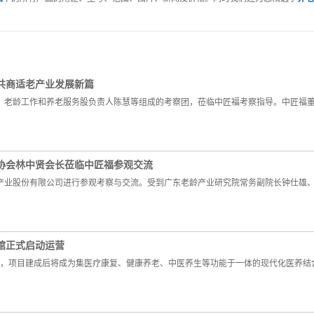
共商适老产业发展新篇
洲、老龄工作和养老服务股负责人陈慧等组成的考察团，莅临中匠福考察指导。中匠福
协会林中贤会长莅临中匠福参观交流
康产业股份有限公司进行参观考察与交流。受到广东老龄产业研究院常务副院长钟仕雄
馆正式启动运营
”，项目建成后将成为集医疗康复、健康养老、中医养生等功能于一体的现代化医养结