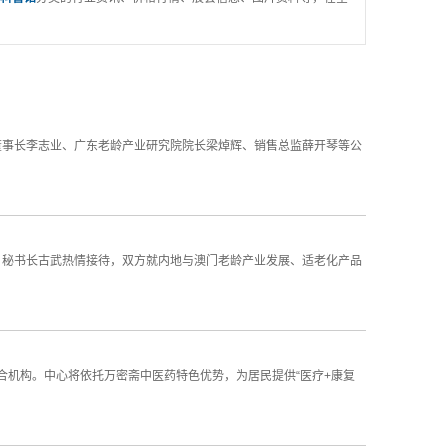
董事长李志业、广东老龄产业研究院院长梁焯辉、销售总监薛开琴等公
、秘书长古武热情接待，双方就内地与澳门老龄产业发展、适老化产品
合机构。中心将依托万密斋中医药特色优势，为居民提供“医疗+康复