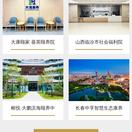
大康颐家·葵英颐养院
山西临汾市社会福利院
榕悦·大鹏滨海颐养中
长春中孚智慧生态康养