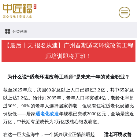
分类列表
【最后十天 报名从速】广州首期适老环境改善工程
师培训即将开班！
为什么说“适老环境改善工程师”是未来十年的黄金职业？
截至2025年底，我国60岁及以上人口已超过
3.2亿
，其中65岁及
以上达
2.2亿
。预计到2035年，老年人口将突破
4亿
，老龄化率超
过30%。90%的老年人选择居家养老，但现有住宅适老化设施比
例极低——
居家
适老化改造
年规模已突破2000亿元
，全场景接近
万亿，中长期有望成长为
2万亿级核心银发赛道
。
在这一巨大蓝海中，一个新兴职业正悄然崛起——
适老环境改善