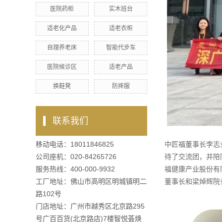
医院药柜
实木班台
适老化产品
适老衣柜
自理养老床
智能代步车
医院候诊区
适老产品
换鞋凳
防摔服
联系我们
移动电话：18011846825
中匠福董事长李志
公司座机：020-84265726
待了交流团，并陪
服务热线：400-000-9932
福健康产业股份有
工厂地址：佛山市高明区明城镇明二
董事长和梁焯辉院
路102号
门店地址：广州市越秀区北京路295
号广百百货(北京路店)7楼智悦荟焕