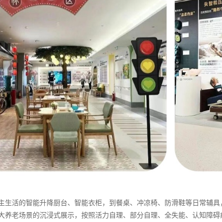
主生活的智能升降厨台、智能衣柜，到餐桌、冲凉椅、防滑鞋等日常辅具
大养老场景的沉浸式展示，按照活力自理、部分自理、全失能、认知障碍