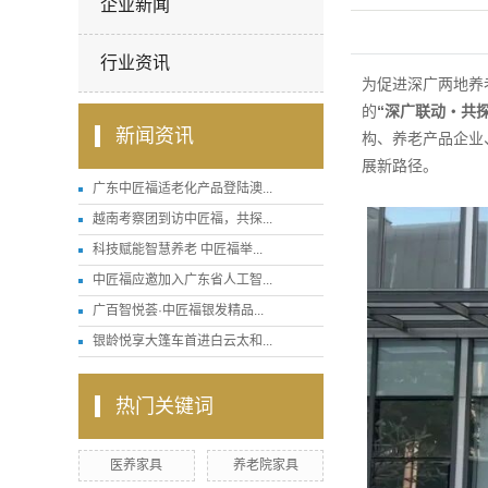
企业新闻
行业资讯
为促进深广两地养
的
“深广联动・共
新闻资讯
构、养老产品企业
展新路径。
广东中匠福适老化产品登陆澳...
越南考察团到访中匠福，共探...
科技赋能智慧养老 中匠福举...
中匠福应邀加入广东省人工智...
广百智悦荟·中匠福银发精品...
银龄悦享大篷车首进白云太和...
热门关键词
医养家具
养老院家具