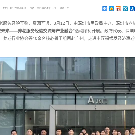
发布日期：
2026-03-17
作者：
中匠福适老化公司
点击：
61
老服务经验互鉴、资源互通，3月12日，由深圳市民政局主办，深圳市老
探未来——养老服务经验交流与产业融合”
活动顺利开展。政府代表、深圳
、养老行业协会等40余名核心骨干组团赴广州，走进中匠福银发经济适