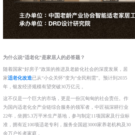
为什么说“适老化”是家居人的必答题？
随着国家“好房子”政策的推进及老龄化社会的深度发展，居
家
适老化改造
已从“小众关怀”变为“全民刚需”。预计到2035
年，银发经济规模有望突破30万亿元 。
这不仅是一个巨大的市场，更是一份沉甸甸的社会责任。作
为国内适老化全产业链综合服务的领军者，中匠福深耕行业
22年，坐拥5.3万平米生产基地，参与制定11项国家及行业标
准，拥有近100项适老专利，服务全国超3000家养老机构及30
余万户长者家庭 。