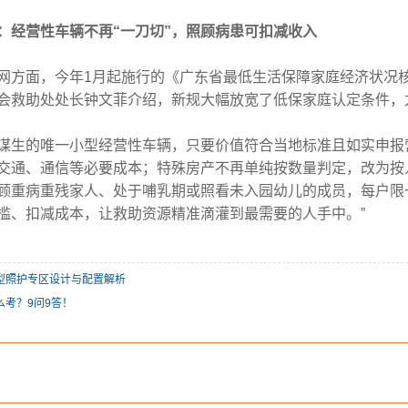
：经营性车辆不再“一刀切”，照顾病患可扣减收入
网方面，今年1月起施行的《广东省最低生活保障家庭经济状况
会救助处处长钟文菲介绍，新规大幅放宽了低保家庭认定条件，
谋生的唯一小型经营性车辆，只要价值符合当地标准且如实申报
交通、通信等必要成本；特殊房产不再单纯按数量判定，改为按
顾重病重残家人、处于哺乳期或照看未入园幼儿的成员，每户限
槛、扣减成本，让救助资源精准滴灌到最需要的人手中。”
型照护专区设计与配置解析
么考？9问9答！