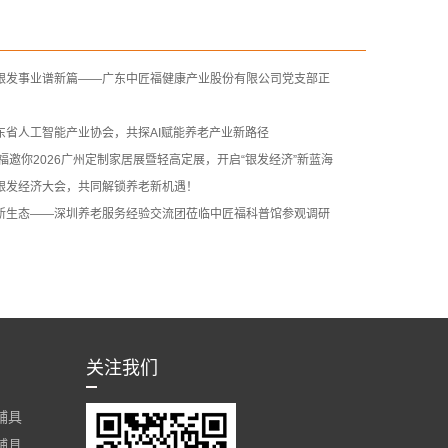
银发事业谱新篇——广东中匠福健康产业股份有限公司党支部正
东省人工智能产业协会，共探AI赋能养老产业新路径
中匠福邀你2026广州定制家居展暨轻高定展，开启“银发经济”新蓝海
银发经济大会，共同解锁养老新机遇！
新生态——深圳养老服务经验交流团莅临中匠福科普馆参观调研
关注我们
辅具
辅具