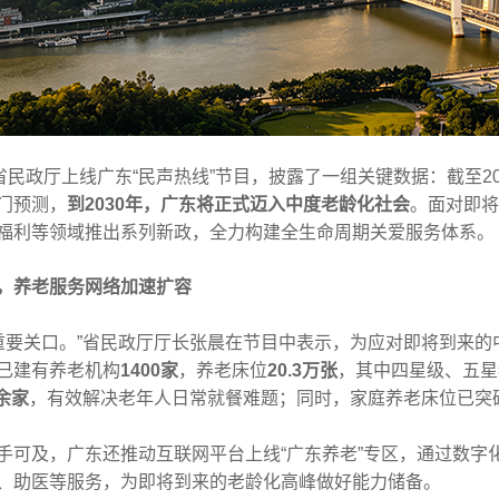
东省民政厅上线广东“民声热线”节目，披露了一组关键数据：截至2
门预测，
到2030年，广东将正式迈入中度老龄化社会
。面对即将
福利等领域推出系列新政，全力构建全生命周期关爱服务体系。
，养老服务网络加速扩容
一个重要关口。”省民政厅厅长张晨在节目中表示，为应对即将到来
已建有养老机构
1400家
，养老床位
20.3万张
，其中四星级、五星
0余家
，有效解决老年人日常就餐难题；同时，家庭养老床位已突
手可及，广东还推动互联网平台上线“广东养老”专区，通过数字
、助医等服务，为即将到来的老龄化高峰做好能力储备。