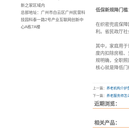
新之家区域内
低保新规降门槛
总部地址：广州市白云区广州民营科
技园科泰一路2号产业互联网创新中
在织密兜底保障
心A栋7A楼
利。省民政厅社
其中，家庭用于
度内扣除房租、
规明确，全职照
核心就是降低门
上一篇：
养老机构介护
下一篇：
养老服务师怎
近期浏览：
相关产品：