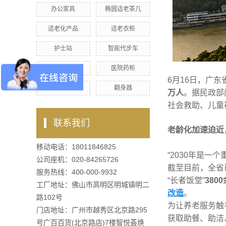
办公家具
椭圆适老茶几
适老化产品
适老衣柜
护士站
智能代步车
适老产品
医院药柜
6月16日，广
养老院家具
翻身器
万人
。据民政部
社会救助、儿童
联系我们
老龄化加速迫近
移动电话：18011846825
“2030年是
公司座机：020-84265726
截至目前，全省
服务热线：400-000-9932
“长者饭堂”
380
工厂地址：佛山市高明区明城镇明二
改造
。
路102号
为让养老服务触
门店地址：广州市越秀区北京路295
获取助餐、助洁
号广百百货(北京路店)7楼智悦荟焕