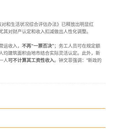
核对和生活状况综合评估办法》已释放出明显红
尤其对财产认定和收入扣减做出人性化调整。
营运收入，
不再“一票否决”
；务工人员可在规定额
人均建筑面积由地市结合实际灵活认定。此外，新
一人
可不计算其工资性收入
。钟文菲强调：“新政的