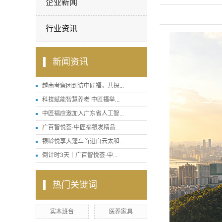
企业新闻
行业资讯
新闻资讯
越南考察团到访中匠福，共探...
科技赋能智慧养老 中匠福举...
中匠福应邀加入广东省人工智...
广百智悦荟·中匠福银发精品...
银龄悦享大篷车首进白云太和...
倒计时3天｜广百智悦荟·中...
热门关键词
实木班台
医养家具