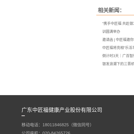
相关新闻：
“携手中匠福 共赴
训圆满举办
邀请函 | 中匠福邀
中匠福将亮相“乐活
倒计时3天｜广百智
银发浪潮下的三晋
广东中匠福健康产业股份有限公司
移动电话：
18011846825
（微信同号）
公司座机：020-84265726