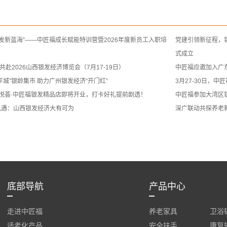
银发新蓝海”——中匠福成长赋能特训营暨2026年度新员工入职培
党建引领新征程，
式成立
你共赴2026山西银发经济博览会（7月17-19日）
中匠福应邀加入广
羊城”银龄集市 助力广州银发经济“开门红”
3月27-30日，
悦荟·中匠福银发精品店即将开业，打卡好礼提前剧透！
中匠福参加大湾区
机遇：山西银发经济大有可为
深广联动共探养老
底部导航
产品中心
走进中匠福
养老家具
卫浴
适老化产品
安全扶手
康复