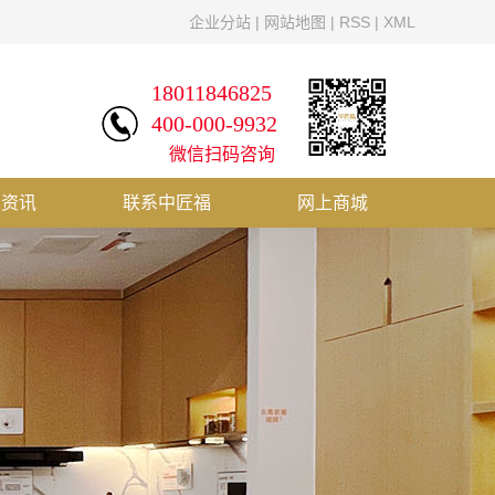
企业分站
|
网站地图
|
RSS
|
XML
18011846825
400-000-9932
微信扫码咨询
闻资讯
联系中匠福
网上商城